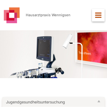
Zum
Inhalt
springen
Hausarztpraxis Wennigsen
Jugendgesundheitsuntersuchung